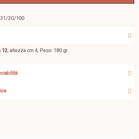
231/2G/100
m
12
, altezza cm 4, Peso: 180 gr
ciabilità
ica