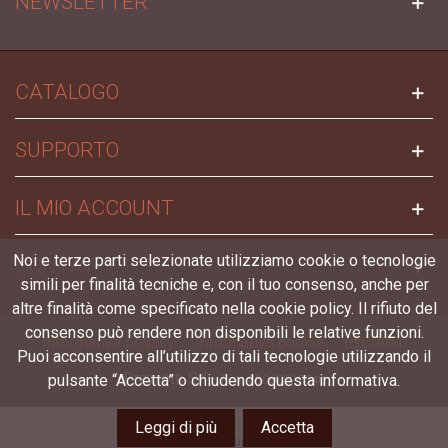
NEWSLETTER
CATALOGO
SUPPORTO
IL MIO ACCOUNT
Noi e terze parti selezionate utilizziamo cookie o tecnologie
CONTATTI
simili per finalità tecniche e, con il tuo consenso, anche per
altre finalità come specificato nella cookie policy. Il rifiuto del
consenso può rendere non disponibili le relative funzioni.
Informativa privacy
Informativa cookie
Crediti
Puoi acconsentire all’utilizzo di tali tecnologie utilizzando il
Preziotti Srl -
pulsante “Accetta” o chiudendo questa informativa.
P.iva 03069820540
Leggi di più
Accetta
Left column