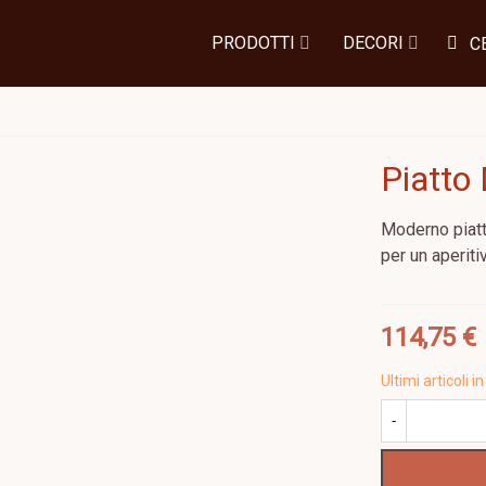
PRODOTTI
DECORI
C
Piatto
Moderno piatt
per un aperiti
114,75 €
Ultimi articoli
-