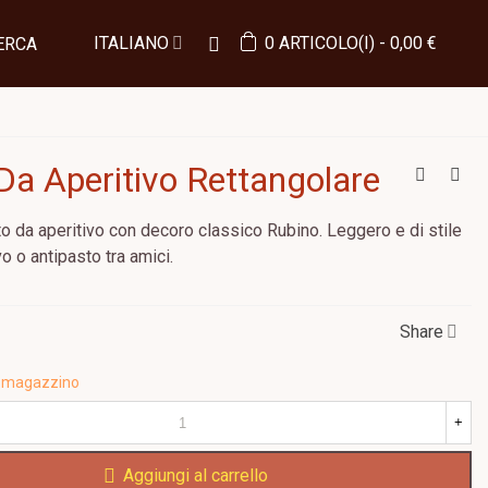
ITALIANO
0
ARTICOLO(I)
-
0,00 €
ERCA
 Da Aperitivo Rettangolare
o da aperitivo con decoro classico Rubino. Leggero e di stile
vo o antipasto tra amici.
Share
 in magazzino
+
Aggiungi al carrello